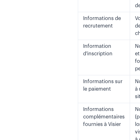
de
Informations de
Vo
recrutement
de
ch
Information
No
d'inscription
et
fo
pe
Informations sur
No
le paiement
à 
si
Informations
No
complémentaires
(p
fournies à Visier
lo
vi
à 