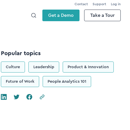
Contact
Support
Log in
Get a Demo
Take a Tour
Popular topics
Culture
Leadership
Product & Innovation
Future of Work
People Analytics 101