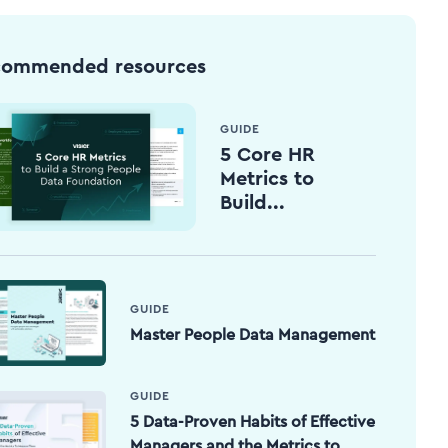
commended resources
GUIDE
5 Core HR
Metrics to
Build...
GUIDE
Master People Data Management
GUIDE
5 Data-Proven Habits of Effective
Managers and the Metrics to