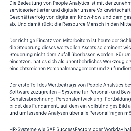
Die Bedeutung von People Analytics ist mit der zunehm
serviceorientierter und digitaler unsere Volkswirtscha
Geschäftserfolg von digitalem Know-how und dem ges
ab. Und damit rückt die Ressource Mensch in den Mitt
Der richtige Einsatz von Mitarbeitern ist heute der Sc
die Steuerung dieses wertvollen Assets so eminent wich
Steuerung nicht dem Zufall überlassen werden. Für Un
einsetzen, hat es sich als unentbehrliches Werkzeug e
einsichtsreichen Personalmanagement und zu fundiert
Der erste Teil des Wertbeitrags von People Analytics be
Software zuzugreifen – Systeme für Personal- und Be
Gehaltsabrechnung, Personalentwicklung, Fortbildung, e
bildet das Fundament, auf dem ein vollständiges Bild 
und umfassende Analysen über alle Personalfragen m
HR-Systeme wie SAP SuccessFactors oder Workday hab